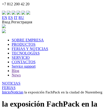
+7 812 200 42 20
EN
ES
IT
RU
Вход Регистрация
SOBRE EMPRESA
PRODUCTOS
FERIAS Y NOTICIAS
TECNOLOGÍAS
SERVICIO
CONTACTOS
Service support
Blog
News
NOTICIAS
FERIAS
Inicio
Noticias
la exposición FachPack en la ciudad de Nuremberg
la exposición FachPack en la