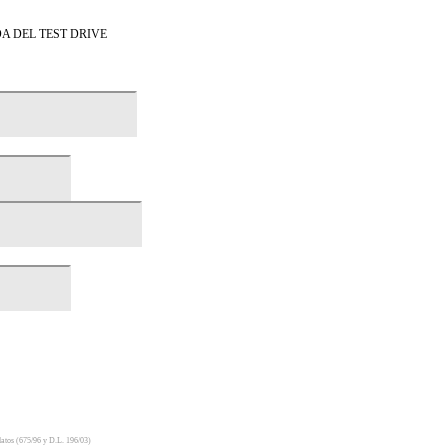
A DEL TEST DRIVE
 datos (675/96 y D.L. 196/03)