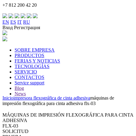
+7 812 200 42 20
EN
ES
IT
RU
Вход Регистрация
SOBRE EMPRESA
PRODUCTOS
FERIAS Y NOTICIAS
TECNOLOGÍAS
SERVICIO
CONTACTOS
Service support
Blog
News
Inicio
impresora flexográfica de cinta adhesiva
máquinas de
impresión flexográfica para cinta adhesiva
flx-03
MÁQUINAS DE IMPRESIÓN FLEXOGRÁFICA PARA CINTA
ADHESIVA
FLX-03
SOLICITUD