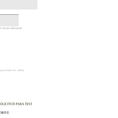
en forma adicional
 datos (675/96 y D.L. 196/03)
OLICITUD PARA TEST
 DRIVE