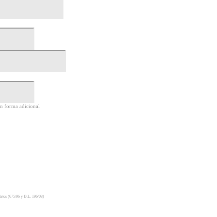
en forma adicional
 datos (675/96 y D.L. 196/03)