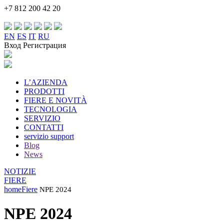
+7 812 200 42 20
EN
ES
IT
RU
Вход Регистрация
L’AZIENDA
PRODOTTI
FIERE E NOVITÀ
TECNOLOGIA
SERVIZIO
CONTATTI
servizio support
Blog
News
NOTIZIE
FIERE
home
Fiere
NPE 2024
NPE 2024