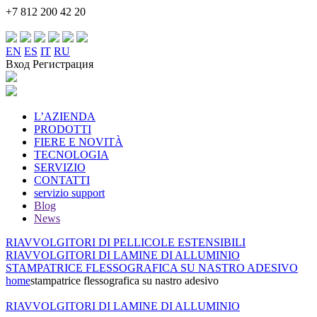
+7 812 200 42 20
EN
ES
IT
RU
Вход Регистрация
L’AZIENDA
PRODOTTI
FIERE E NOVITÀ
TECNOLOGIA
SERVIZIO
CONTATTI
servizio support
Blog
News
RIAVVOLGITORI DI PELLICOLE ESTENSIBILI
RIAVVOLGITORI DI LAMINE DI ALLUMINIO
STAMPATRICE FLESSOGRAFICA SU NASTRO ADESIVO
home
stampatrice flessografica su nastro adesivo
RIAVVOLGITORI DI LAMINE DI ALLUMINIO