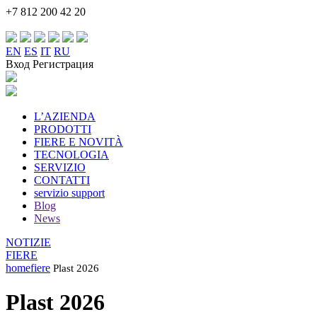
+7 812 200 42 20
EN
ES
IT
RU
Вход Регистрация
L’AZIENDA
PRODOTTI
FIERE E NOVITÀ
TECNOLOGIA
SERVIZIO
CONTATTI
servizio support
Blog
News
NOTIZIE
FIERE
home
fiere
Plast 2026
Plast 2026