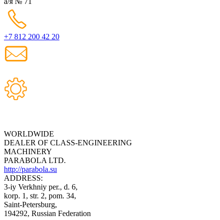
а/я № 71
+7 812 200 42 20
WORLDWIDE
DEALER OF CLASS-ENGINEERING
MACHINERY
PARABOLA LTD.
http://parabola.su
ADDRESS:
3-iy Verkhniy per., d. 6,
korp. 1, str. 2, pom. 34,
Saint-Petersburg,
194292, Russian Federation