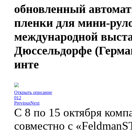
обновленный автомат
пленки для мини-ру
международной выст
Дюссельдорфе (Герма
инте
Открыть описание
0
1
2
Previous
Next
С 8 по 15 октября ком
совместно с «FeldmanST