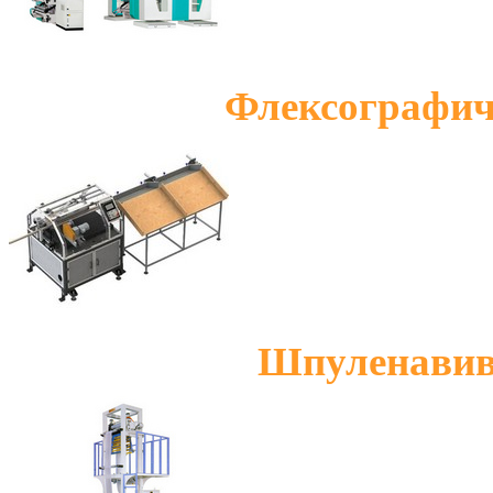
Флексографич
Шпуленавив