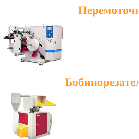
Перемоточн
Бобинорезате