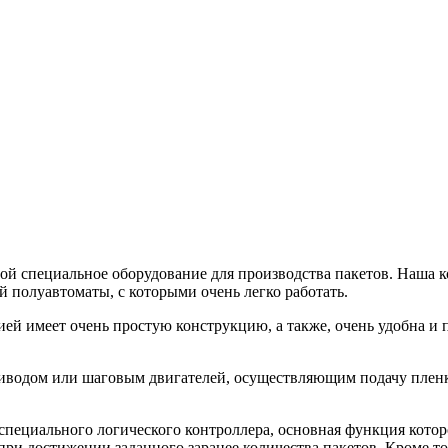
ой специальное оборудование для производства пакетов. Наша к
 полуавтоматы, с которыми очень легко работать.
й имеет очень простую конструкцию, а также, очень удобна и п
риводом или шаговым двигателей, осуществляющим подачу плен
специального логического контроллера, основная функция котор
и достижении заданного заранее количества пакетов. Кроме тог