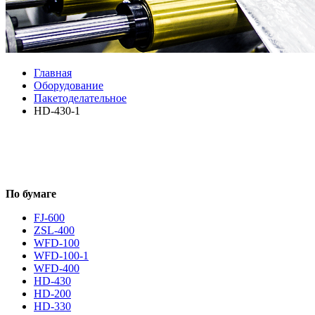
Главная
Оборудование
Пакетоделательное
HD-430-1
По бумаге
FJ-600
ZSL-400
WFD-100
WFD-100-1
WFD-400
HD-430
HD-200
HD-330