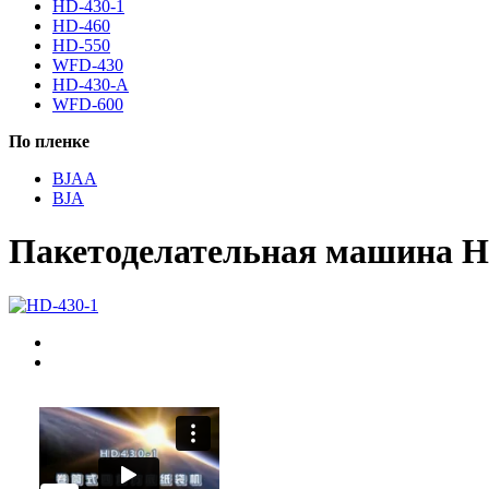
HD-430-1
HD-460
HD-550
WFD-430
HD-430-A
WFD-600
По пленке
BJAA
BJA
Пакетоделательная машина H