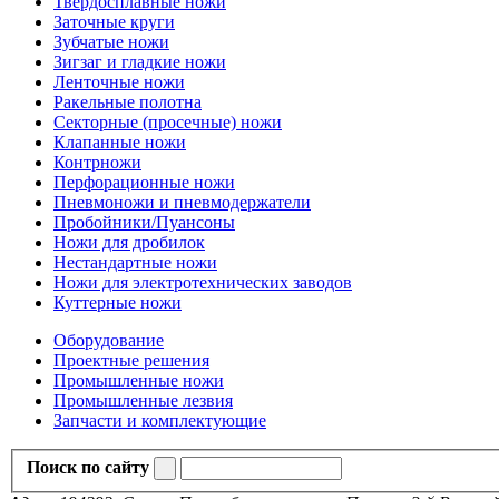
Твердосплавные ножи
Заточные круги
Зубчатые ножи
Зигзаг и гладкие ножи
Ленточные ножи
Ракельные полотна
Секторные (просечные) ножи
Клапанные ножи
Контрножи
Перфорационные ножи
Пневмоножи и пневмодержатели
Пробойники/Пуансоны
Ножи для дробилок
Нестандартные ножи
Ножи для электротехнических заводов
Куттерные ножи
Оборудование
Проектные решения
Промышленные ножи
Промышленные лезвия
Запчасти и комплектующие
Поиск по сайту